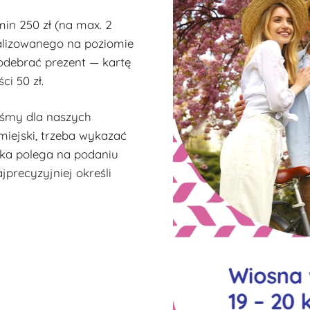
min 250 zł (na max. 2
kalizowanego na poziomie
odebrać prezent — kartę
i 50 zł.
iśmy dla naszych
miejski, trzeba wykazać
ka polega na podaniu
jprecyzyjniej określi