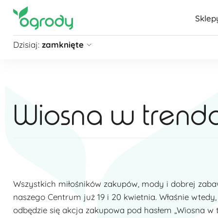
Sklep
Dzisiaj:
zamknięte
Pon - Sb
09:00 - 21:00
Niedziela
zamknięte
Niedziela handlowa
10:00 - 20:00
Wiosna w trenda
zobacz więcej »
Wszystkich miłośników zakupów, mody i dobrej zab
naszego Centrum już 19 i 20 kwietnia. Właśnie wtedy, 
odbędzie się akcja zakupowa pod hasłem „Wiosna w 