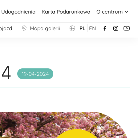
Udogodnienia
Karta Podarunkowa
O centrum
ojazd
Mapa galerii
PL
EN
24
19-04-2024