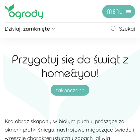
MENU
Dzisiaj:
zamknięte
Szukaj
Pon - Sb
09:00 - 21:00
Niedziela
zamknięte
Przygotuj się do świąt z
Niedziela handlowa
10:00 - 20:00
home&you!
zobacz więcej »
zakończona
Krajobraz skąpany w białym puchu, prószące za
oknem płatki śniegu, nastrojowe migoczące światła i
wreszcie charakterystyczny zapach igliwia,