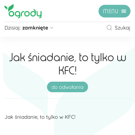
MENU
Dzisiaj:
zamknięte
Szukaj
Pon - Sb
09:00 - 21:00
Niedziela
zamknięte
Jak śniadanie, to tylko w
Niedziela handlowa
10:00 - 20:00
KFC!
zobacz więcej »
do odwołania
Jak śniadanie, to tylko w KFC!