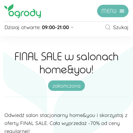
MENU
Dzisiaj otwarte:
09:00-21:00
Szukaj
Pon - Sb
09:00 - 21:00
Niedziela
zamknięte
FINAL SALE w salonach
Niedziela handlowa
10:00 - 20:00
home&you!
zobacz więcej »
zakończona
Odwiedź salon stacjonarny home&you i skorzystaj z
oferty FINAL SALE. Cała wyprzedaż -70% od ceny
regularnej!