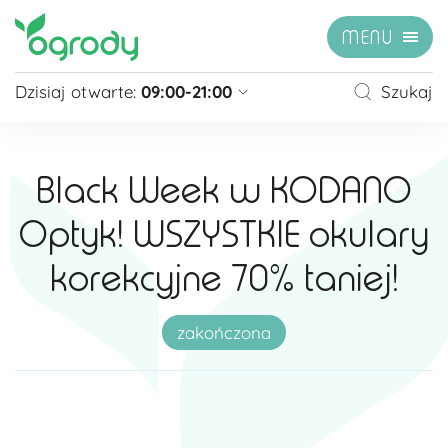
MENU
Dzisiaj otwarte:
09:00-21:00
Szukaj
Pon - Sb
09:00 - 21:00
Niedziela
zamknięte
Black Week w KODANO
Niedziela handlowa
10:00 - 20:00
Optyk! WSZYSTKIE okulary
zobacz więcej »
korekcyjne 70% taniej!
zakończona