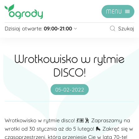
MENU
Dzisiaj otwarte:
09:00-21:00
Szukaj
Pon - Sb
09:00 - 21:00
Niedziela
zamknięte
Wrotkowisko w rytmie
Niedziela handlowa
10:00 - 20:00
DISCO!
zobacz więcej »
05-02-2022
Wrotkowisko w rytmie disco! 💃🏽🕺 Zapraszamy na
wrotki od 30 stycznia aż do 5 lutego! 🛼 Zakręć się w
czasoprzestrzeni, która przeniesie Cię w lata 70-te!