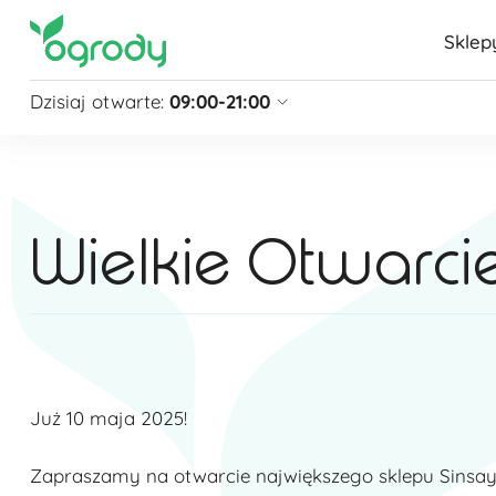
Sklep
Dzisiaj otwarte:
09:00-21:00
Pon - Sb
09:00 - 21:00
Niedziela
zamknięte
Niedziela handlowa
10:00 - 20:00
Wielkie Otwarci
zobacz więcej »
Już 10 maja 2025!
Zapraszamy na otwarcie największego sklepu Sinsay