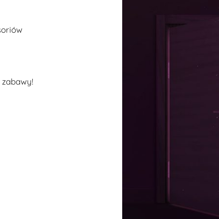
soriów
o zabawy!