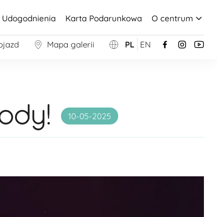
Udogodnienia
Karta Podarunkowa
O centrum
ojazd
Mapa galerii
PL
EN
ody!
10-05-2025