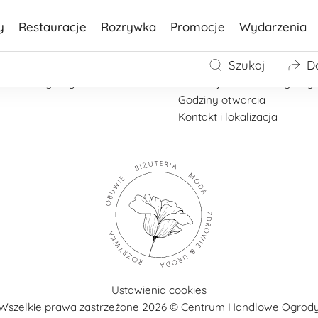
y
Restauracje
Rozrywka
Promocje
Wydarzenia
Galeria Ogrody
Szukaj
D
Mapa Galerii Ogrody
owa CH Ogrody
Promocje w Galerii Ogrody
Godziny otwarcia
Kontakt i lokalizacja
Ustawienia cookies
Wszelkie prawa zastrzeżone 2026 © Centrum Handlowe Ogrod