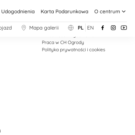
Udogodnienia
Karta Podarunkowa
O centrum
Więcej
ojazd
Mapa galerii
PL
EN
Strona główna
Aktualności i wydarzenia
Praca w CH Ogrody
Polityka prywatności i cookies
y