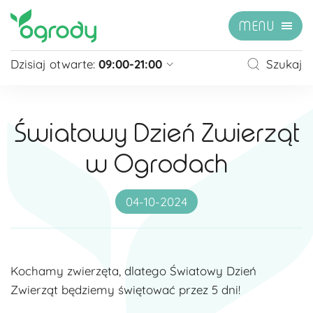
MENU
Dzisiaj otwarte:
09:00-21:00
Szukaj
Pon - Sb
09:00 - 21:00
Niedziela
zamknięte
Światowy Dzień Zwierząt
Niedziela handlowa
10:00 - 20:00
w Ogrodach
zobacz więcej »
04-10-2024
Kochamy zwierzęta, dlatego Światowy Dzień
Zwierząt będziemy świętować przez 5 dni!