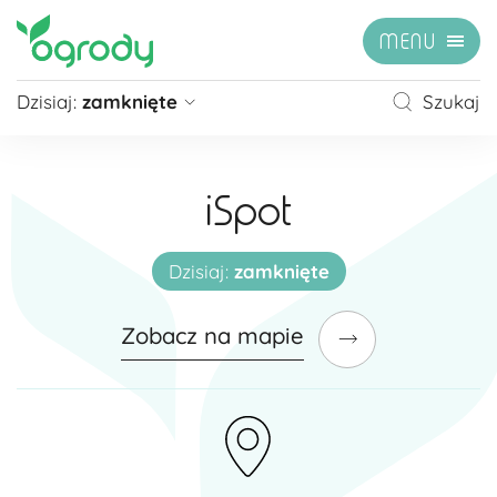
MENU
Dzisiaj:
zamknięte
Szukaj
Pon - Sb
09:00 - 21:00
Niedziela
zamknięte
iSpot
Niedziela handlowa
10:00 - 20:00
zobacz więcej »
Dzisiaj:
zamknięte
Zobacz na mapie