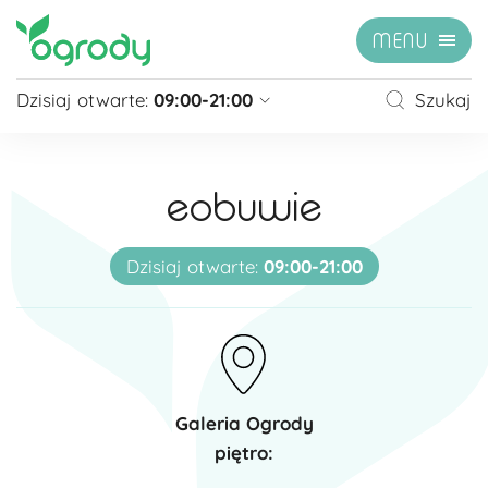
MENU
Dzisiaj otwarte:
09:00-21:00
Szukaj
Pon - Sb
09:00 - 21:00
Niedziela
zamknięte
eobuwie
Niedziela handlowa
10:00 - 20:00
zobacz więcej »
Dzisiaj otwarte:
09:00-21:00
Galeria Ogrody
piętro: