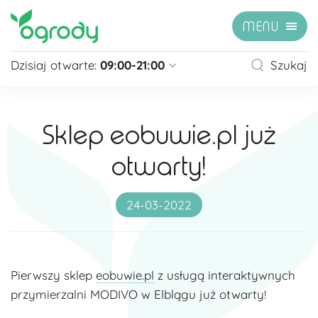
MENU
Dzisiaj otwarte:
09:00-21:00
Szukaj
Pon - Sb
09:00 - 21:00
Niedziela
zamknięte
Sklep eobuwie.pl już
Niedziela handlowa
10:00 - 20:00
otwarty!
zobacz więcej »
24-03-2022
Pierwszy sklep
eobuwie.pl
z usługą interaktywnych
przymierzalni MODIVO w Elblągu już otwarty!