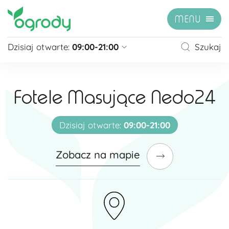
MENU
Dzisiaj otwarte:
09:00-21:00
Szukaj
Pon - Sb
09:00 - 21:00
Niedziela
zamknięte
Fotele Masujące Nedo24
Niedziela handlowa
10:00 - 20:00
zobacz więcej »
Dzisiaj otwarte:
09:00-21:00
Zobacz na mapie