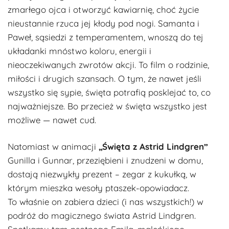
zmarłego ojca i otworzyć kawiarnię, choć życie
nieustannie rzuca jej kłody pod nogi. Samanta i
Paweł, sąsiedzi z temperamentem, wnoszą do tej
układanki mnóstwo koloru, energii i
nieoczekiwanych zwrotów akcji. To film o rodzinie,
miłości i drugich szansach. O tym, że nawet jeśli
wszystko się sypie, święta potrafią posklejać to, co
najważniejsze. Bo przecież w święta wszystko jest
możliwe — nawet cud.
Natomiast w animacji
„Święta z Astrid Lindgren”
Gunilla i Gunnar, przeziębieni i znudzeni w domu,
dostają niezwykły prezent – zegar z kukułką, w
którym mieszka wesoły ptaszek-opowiadacz.
To właśnie on zabiera dzieci (i nas wszystkich!) w
podróż do magicznego świata Astrid Lindgren.