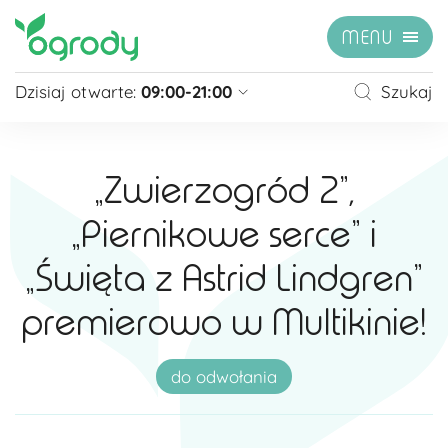
MENU
Dzisiaj otwarte:
09:00-21:00
Szukaj
Pon - Sb
09:00 - 21:00
Niedziela
zamknięte
„Zwierzogród 2”,
Niedziela handlowa
10:00 - 20:00
„Piernikowe serce” i
zobacz więcej »
„Święta z Astrid Lindgren”
premierowo w Multikinie!
do odwołania