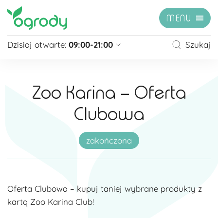
MENU
Dzisiaj otwarte:
09:00-21:00
Szukaj
Pon - Sb
09:00 - 21:00
Niedziela
zamknięte
Zoo Karina – Oferta
Niedziela handlowa
10:00 - 20:00
Clubowa
zobacz więcej »
zakończona
Oferta Clubowa – kupuj taniej wybrane produkty z
kartą Zoo Karina Club!