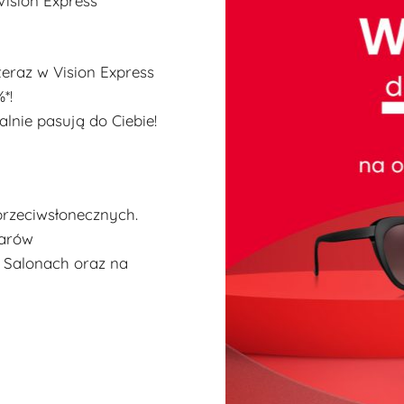
ision Express
teraz w Vision Express
*!
lnie pasują do Ciebie!
rzeciwsłonecznych.
larów
 Salonach oraz na