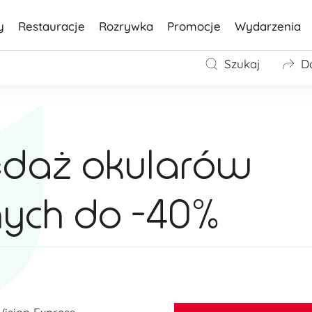
y
Restauracje
Rozrywka
Promocje
Wydarzenia
Szukaj
D
daż okularów
nych do -40%