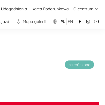
Udogodnienia
Karta Podarunkowa
O centrum
ojazd
Mapa galerii
PL
EN
zakończona