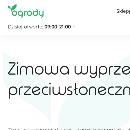
Sklep
Dzisiaj otwarte:
09:00-21:00
Pon - Sb
09:00 - 21:00
Niedziela
zamknięte
Niedziela handlowa
10:00 - 20:00
Zimowa wyprze
zobacz więcej »
przeciwsłonecz