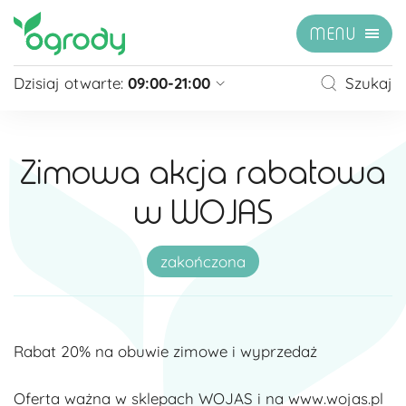
MENU
Dzisiaj otwarte:
09:00-21:00
Szukaj
Pon - Sb
09:00 - 21:00
Niedziela
zamknięte
Zimowa akcja rabatowa
Niedziela handlowa
10:00 - 20:00
w WOJAS
zobacz więcej »
zakończona
Rabat 20% na obuwie zimowe i wyprzedaż
Oferta ważna w sklepach WOJAS i na
www.wojas.pl