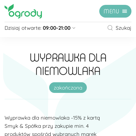
MENU
Dzisiaj otwarte:
09:00-21:00
Szukaj
Pon - Sb
09:00 - 21:00
Niedziela
zamknięte
WYPRAWKA DLA
Niedziela handlowa
10:00 - 20:00
NIEMOWLAKA
zobacz więcej »
zakończona
Wyprawka dla niemowlaka -15% z kartą
Smyk & Spółka przy zakupie min. 4
produktów spośród wybranych marek​