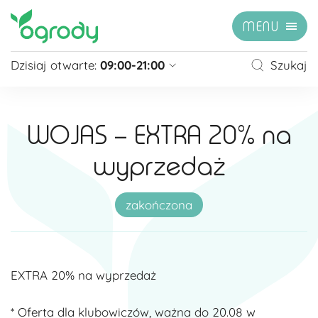
MENU
Dzisiaj otwarte:
09:00-21:00
Szukaj
Pon - Sb
09:00 - 21:00
Niedziela
zamknięte
WOJAS – EXTRA 20% na
Niedziela handlowa
10:00 - 20:00
wyprzedaż
zobacz więcej »
zakończona
EXTRA 20% na wyprzedaż
* Oferta dla klubowiczów, ważna do 20.08 w