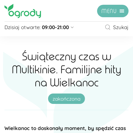
MENU
Dzisiaj otwarte:
09:00-21:00
Szukaj
Pon - Sb
09:00 - 21:00
Niedziela
zamknięte
Świąteczny czas w
Niedziela handlowa
10:00 - 20:00
Multikinie. Familijne hity
zobacz więcej »
na Wielkanoc
zakończona
Wielkanoc to doskonały moment, by spędzić czas