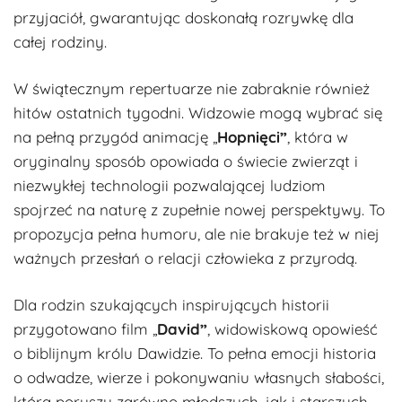
przyjaciół, gwarantując doskonałą rozrywkę dla
całej rodziny.
W świątecznym repertuarze nie zabraknie również
hitów ostatnich tygodni. Widzowie mogą wybrać się
na pełną przygód animację „
Hopnięci”
, która w
oryginalny sposób opowiada o świecie zwierząt i
niezwykłej technologii pozwalającej ludziom
spojrzeć na naturę z zupełnie nowej perspektywy. To
propozycja pełna humoru, ale nie brakuje też w niej
ważnych przesłań o relacji człowieka z przyrodą.
Dla rodzin szukających inspirujących historii
przygotowano film „
David”
, widowiskową opowieść
o biblijnym królu Dawidzie. To pełna emocji historia
o odwadze, wierze i pokonywaniu własnych słabości,
która poruszy zarówno młodszych, jak i starszych