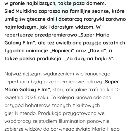
w gronie najbliższych, także poza domem.
Sieć
Multikino
zaprasza na familijne seanse, które
umilą świąteczne dni i dostarczą rozrywki zarówno
najmłodszym, jak i dorosłym widzom.
W
repertuarze przedpremierowo „Super Mario
Galaxy Film”, ale też uwielbiane pozycje ostatnich
tygodni: animacje „Hopnięci” oraz „David”, a
także polska produkcja „Za duży na bajki 3″.
Najważniejszym wydarzeniem wielkanocnego
repertuaru będą przedpremierowe pokazy „
Super
Mario Galaxy Film”
, który oficjalnie trafi do kin 10
kwietnia 2026 roku. To kolejna kinowa odsłona
przygód bohaterów znanych z kultowych
gier
Nintendo
. Produkcja przygotowana we
współpracy ze studiem
Illumination
ponownie
zabierze widzów do barwnego świata Mario i jego