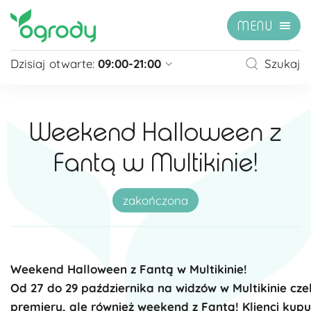
MENU
Dzisiaj otwarte:
09:00-21:00
Szukaj
Pon - Sb
09:00 - 21:00
Niedziela
zamknięte
Weekend Halloween z
Niedziela handlowa
10:00 - 20:00
Fantą w Multikinie!
zobacz więcej »
zakończona
Weekend Halloween z Fantą w Multikinie!
Od 27 do 29 października na widzów w Multikinie cze
premiery, ale również weekend z Fantą! Klienci kupu