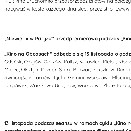
Multikino uruchomiło przedsprzedaż biletów na pokazy 1
nabywać w kasie każdego kina sieci, przez
stronę
www.m
„Niewierni w Paryżu” przedpremierowo podczas „Ki
„Kino na Obcasach” odbędzie się 13 listopada o godz. 
Gdańsk, Głogów, Gorzów, Kalisz, Katowice, Kielce, Kłodz
Mielec, Olsztyn, Poznań Stary Browar, Pruszków, Rumia,
Świnoujście, Tarnów, Tychy Gemini, Warszawa Młocin
Targówek, Warszawa Ursynów, Warszawa Złote Tarasy,
13 listopada podczas seansu w ramach cyklu „Kino 
przedpremierowy pokaz najnowszego filmu Woody’eg