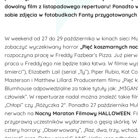
dowolny film z listopadowego repertuaru! Ponadto 
sobie zdjęcia w fotobudkach Fanty przygotowanych 
W weekend od 27 do 29 października w kinach sieci M
zobaczyć wyczekiwany horror
„Pięć koszmarnych no
rozpoczyna pracę w Freddy Fazbear’s Pizza. Już pierws
praca u Freddy’ego nie będzie taka łatwa. W filmie wy
śmierci”), Elizabeth Lail (serial „Ty”), Piper Rubio, Kat
Masterson i Matthew Lillard. Producentem filmu „Pięć 
Blumhouse odpowiedzialne za takie tytuły jak: „M3GAN”,
człowiek”. W repertuarze nadal można znaleźć takie fi
„Chłopi” czy „Różyczka 2″. Ponadto 27 października M
nerwach na
Nocny Maraton Filmowy HALLOWEEN
. F
przyprawią uczestników wydarzenia o gęsią skórkę. W
cztery horrory: „Obserwowany”, „Raz, dwa, trzy, wchodz