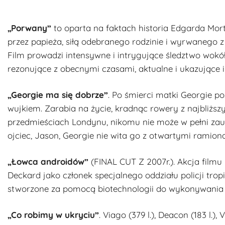
„Porwany”
to oparta na faktach historia Edgarda Mo
przez papieża, siłą odebranego rodzinie i wyrwanego z 
Film prowadzi intensywne i intrygujące śledztwo wokó
rezonujące z obecnymi czasami, aktualne i ukazujące i
„Georgie ma się dobrze”
. Po śmierci matki Georgie p
wujkiem. Zarabia na życie, kradnąc rowery z najbliżs
przedmieściach Londynu, nikomu nie może w pełni zaufa
ojciec, Jason, Georgie nie wita go z otwartymi ramion
„Łowca androidów”
(FINAL CUT Z 2007r.). Akcja filmu
Deckard jako członek specjalnego oddziału policji tropi 
stworzone za pomocą biotechnologii do wykonywania 
„Co robimy w ukryciu”
. Viago (379 l.), Deacon (183 l.), V