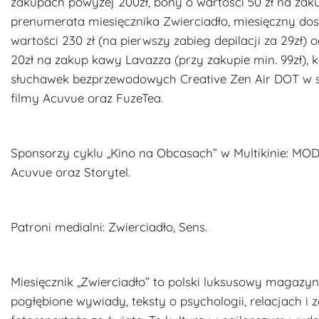
zakupach powyżej 200zł, bony o wartości 50 zł na zak
prenumerata miesięcznika Zwierciadło, miesięczny dost
wartości 230 zł (na pierwszy zabieg depilacji za 29zł) 
20zł na zakup kawy Lavazza (przy zakupie min. 99zł),
słuchawek bezprzewodowych Creative Zen Air DOT w s
filmy Acuvue oraz FuzeTea.
Sponsorzy cyklu „Kino na Obcasach” w Multikinie: MO
Acuvue oraz Storytel.
Patroni medialni: Zwierciadło, Sens.
Miesięcznik „
Zwierciadło”
to polski luksusowy magazyn 
pogłębione wywiady, teksty o psychologii, relacjach i z