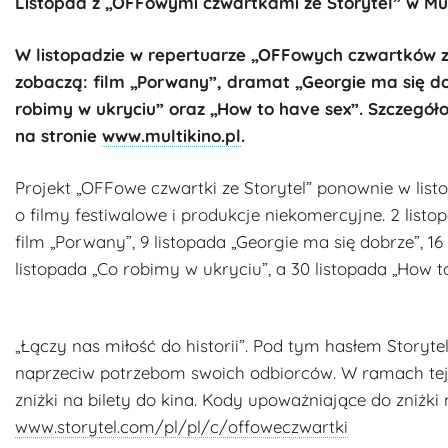
Listopad z „OFFowymi czwartkami ze Storytel” w Mult
W listopadzie w repertuarze „OFFowych czwartków ze
zobaczą: film „Porwany”, dramat „Georgie ma się d
robimy w ukryciu” oraz „How to have sex”. Szczegół
na stronie
www.multikino.pl
.
Projekt „OFFowe czwartki ze Storytel” ponownie w list
o filmy festiwalowe i produkcje niekomercyjne. 2 lis
film „Porwany”, 9 listopada „Georgie ma się dobrze”, 1
listopada „Co robimy w ukryciu”, a 30 listopada „How t
„Łączy nas miłość do historii”. Pod tym hasłem Storytel
naprzeciw potrzebom swoich odbiorców. W ramach tej 
zniżki na bilety do kina. Kody upoważniające do zniżk
www.storytel.com/pl/pl/c/offoweczwartki