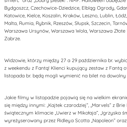
śmierć” oraz „Dobry piesek!”. NMF: Halloween odbędzie s
Bydgoszcz, Czechowice-Dziedzice, Elbląg Ogrody, Gdań
Katowice, Kielce, Koszalin, Kraków, Leszno, Lublin, Łódź
Malta, Rumia, Rybnik, Rzeszów, Słupsk, Szczecin, Tar
Warszawa Ursynów, Warszawa Wola, Warszawa Złote T
Zabrze.
Widzowie, którzy między 27 a 29 października br. wybi
z weekendu z Fantą! Klienci kupujący zestaw z Fantą o
listopada br. będą mogli wymienić na bilet na dowolny f
Jakie filmy w listopadzie pojawią się na wielkim ekr
się między innymi: „Kajtek czarodziej”, „Marvels” z B
świątecznym klimacie „Uwierz w Mikołaja”, „Igrzyska śm
wyreżyserowany przez Ridleya Scotta „Napoleon” oraz