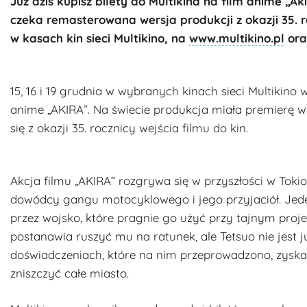
Już dziś kupisz bilety do Multikina na film anime „Aki
czeka remasterowana wersja produkcji z okazji 35. ro
w kasach kin sieci Multikino, na
www.multikino.pl
oraz
15, 16 i 19 grudnia w wybranych kinach sieci Multikino
anime „AKIRA”. Na świecie produkcja miała premierę 
się z okazji 35. rocznicy wejścia filmu do kin.
Akcja filmu „AKIRA” rozgrywa się w przyszłości w Tok
dowódcy gangu motocyklowego i jego przyjaciół. Jede
przez wojsko, które pragnie go użyć przy tajnym proje
postanawia ruszyć mu na ratunek, ale Tetsuo nie jest
doświadczeniach, które na nim przeprowadzono, zyska
zniszczyć całe miasto.