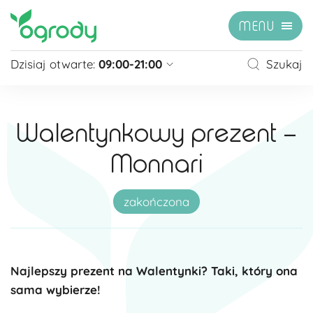
MENU
Dzisiaj otwarte:
09:00-21:00
Szukaj
Pon - Sb
09:00 - 21:00
Niedziela
zamknięte
Walentynkowy prezent –
Niedziela handlowa
10:00 - 20:00
Monnari
zobacz więcej »
zakończona
Najlepszy prezent na Walentynki?
Taki, który ona
sama wybierze!