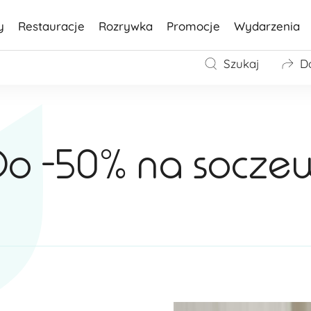
y
Restauracje
Rozrywka
Promocje
Wydarzenia
Szukaj
D
 Do -50% na socze