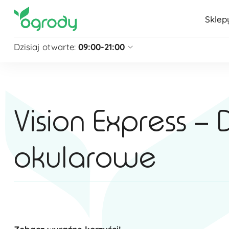
Sklep
Dzisiaj otwarte:
09:00-21:00
Pon - Sb
09:00 - 21:00
Niedziela
zamknięte
Niedziela handlowa
10:00 - 20:00
Vision Express –
zobacz więcej »
okularowe