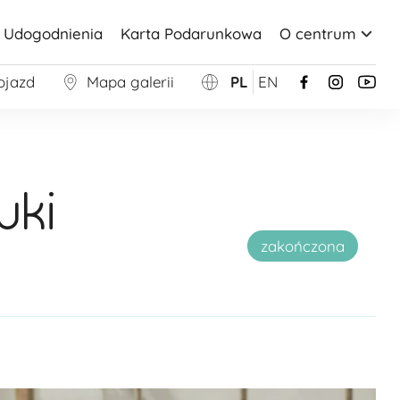
Udogodnienia
Karta Podarunkowa
O centrum
ojazd
Mapa galerii
PL
EN
wki
zakończona