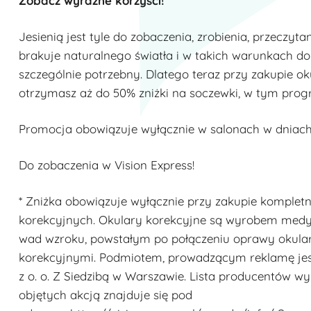
Zobacz wyraźne korzyści!
Jesienią jest tyle do zobaczenia, zrobienia, przeczyt
brakuje naturalnego światła i w takich warunkach d
szczególnie potrzebny. Dlatego teraz przy zakupie o
otrzymasz aż do 50% zniżki na soczewki, w tym prog
Promocja obowiązuje wyłącznie w salonach w dniach 2
Do zobaczenia w Vision Express!
* Zniżka obowiązuje wyłącznie przy zakupie komplet
korekcyjnych. Okulary korekcyjne są wyrobem me
wad wzroku, powstałym po połączeniu oprawy okula
korekcyjnymi. Podmiotem, prowadzącym reklamę jest 
z o. o. Z Siedzibą w Warszawie. Lista producentów 
objętych akcją znajduje się pod