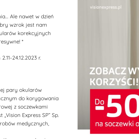
ania… Ale nawet w dzień
obry wzrok jest nam
kularów korekcyjnych
resywne! *
.11-24.12.2023 r.
nej pary okularów
dycznym do korygowania
rowej z soczewkami
„Vision Express SP” Sp.
wyrobów medycznych,