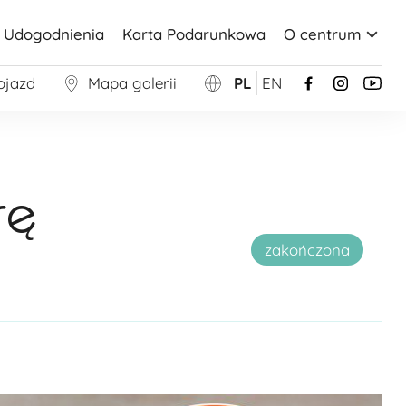
Udogodnienia
Karta Podarunkowa
O centrum
ojazd
Mapa galerii
PL
EN
rę
zakończona