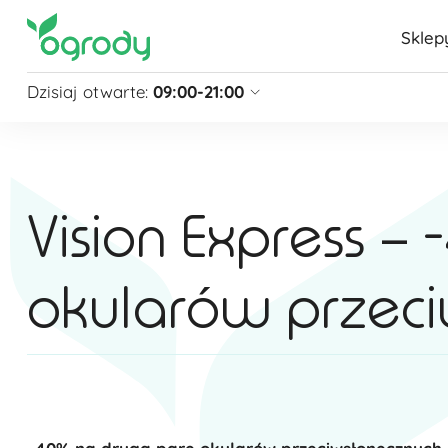
Sklep
Dzisiaj otwarte:
09:00-21:00
Pon - Sb
09:00 - 21:00
Niedziela
zamknięte
Niedziela handlowa
10:00 - 20:00
Vision Express –
zobacz więcej »
okularów przec