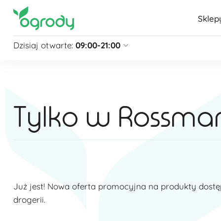
Sklep
Dzisiaj otwarte:
09:00-21:00
Pon - Sb
09:00 - 21:00
Niedziela
zamknięte
Niedziela handlowa
10:00 - 20:00
Tylko w Rossma
zobacz więcej »
Już jest! Nowa oferta promocyjna na produkty dostę
drogerii.