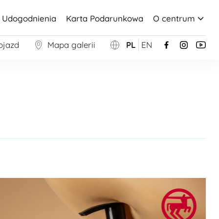
Udogodnienia
Karta Podarunkowa
O centrum
ojazd
Mapa galerii
PL
EN