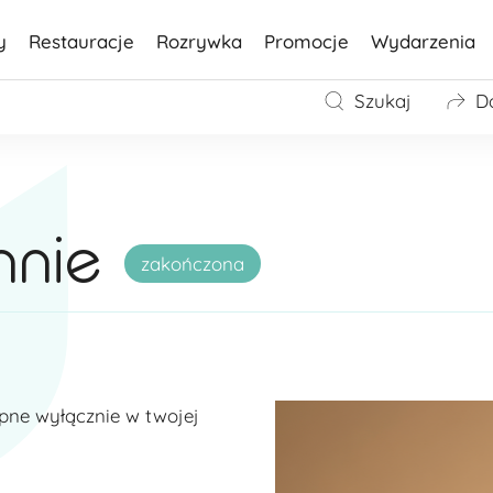
y
Restauracje
Rozrywka
Promocje
Wydarzenia
Szukaj
D
nnie
zakończona
pne wyłącznie w twojej