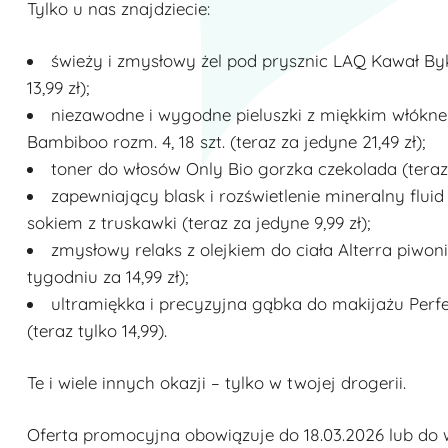
Tylko u nas znajdziecie:
świeży i zmysłowy żel pod prysznic LAQ Kawał By
13,99 zł);
niezawodne i wygodne pieluszki z miękkim włó
Bambiboo rozm. 4, 18 szt. (teraz za jedyne 21,49 zł);
toner do włosów Only Bio gorzka czekolada (teraz t
zapewniający blask i rozświetlenie mineralny fluid
sokiem z truskawki (teraz za jedyne 9,99 zł);
zmysłowy relaks z olejkiem do ciała Alterra piwon
tygodniu za 14,99 zł);
ultramiękka i precyzyjna gąbka do makijażu Perf
(teraz tylko 14,99).
Te i wiele innych okazji – tylko w twojej drogerii.
Oferta promocyjna obowiązuje do 18.03.2026 lub do