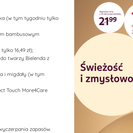
ka (w tym tygodniu tylko
knem bambusowym
ylko 16,49 zł);
 do twarzy Bielenda z
ia i migdały (w tym
ect Touch More4Care
 wyczerpania zapasów.