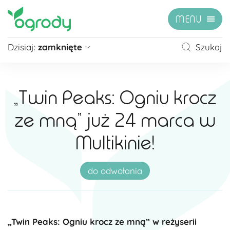
MENU
Dzisiaj:
zamknięte
Szukaj
Pon - Sb
09:00 - 21:00
Niedziela
zamknięte
„Twin Peaks: Ogniu krocz
Niedziela handlowa
10:00 - 20:00
ze mną” już 24 marca w
zobacz więcej »
Multikinie!
do odwołania
„Twin Peaks: Ogniu krocz ze mną” w reżyserii