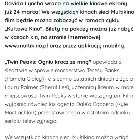
Davida Lyncha wraca na wielkie kinowe ekrany
już 24 marca! We wszystkich kinach sieci Multikino
film będzie można zobaczyć w ramach cyklu
„Kultowe Kino”. Bilety na pokazy można już nabyć
w kasach kin, na stronie internetowej
www.multikino.pl
oraz przez aplikację mobilną.
„Twin Peaks: Ogniu krocz ze mną”
opowiada o
śledztwie w sprawie morderstwa Teresy Banks
(Pamela Gidley) i o siedmiu ostatnich dniach z życia
Laury Palmer (Sheryl Lee), uczennicy liceum w małej
miejscowości Twin Peaks w stanie Waszyngton. Film
wyjaśnia również los agenta Dale’a Coopera (Kyle
MacLachlan) przedstawionego w ostatnim odcinku
serialu telewizyjnego.
We wszystkich kinach sieci Multikino można wziąć