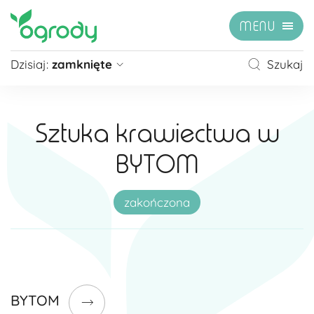
MENU
Dzisiaj:
zamknięte
Szukaj
Pon - Sb
09:00 - 21:00
Niedziela
zamknięte
Sztuka krawiectwa w
Niedziela handlowa
10:00 - 20:00
BYTOM
zobacz więcej »
zakończona
BYTOM