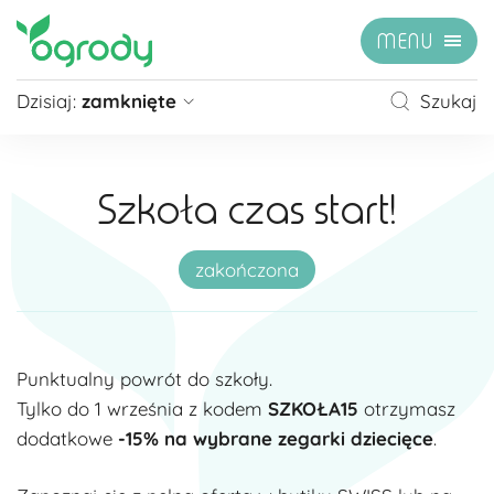
MENU
Dzisiaj:
zamknięte
Szukaj
Pon - Sb
09:00 - 21:00
Niedziela
zamknięte
Szkoła czas start!
Niedziela handlowa
10:00 - 20:00
zobacz więcej »
zakończona
Punktualny powrót do szkoły.
Tylko do 1 września z kodem
SZKOŁA15
otrzymasz
dodatkowe
-15% na wybrane zegarki
dziecięce
.