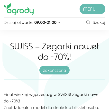
MENU
Dzisiaj otwarte:
09:00-21:00
Szukaj
Pon - Sb
09:00 - 21:00
Niedziela
zamknięte
SWISS – Zegarki nawet
Niedziela handlowa
10:00 - 20:00
do -70%!
zobacz więcej »
zakończona
Finał wielkiej wyprzedaży w SWISS! Zegarki nawet
do -70%!
Znajdź idealny model dla siebie lub bliskiej osoby.