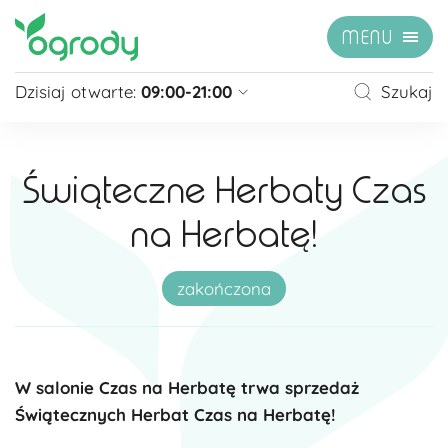
MENU
Dzisiaj otwarte:
09:00-21:00
Szukaj
Pon - Sb
09:00 - 21:00
Niedziela
zamknięte
Świąteczne Herbaty Czas
Niedziela handlowa
10:00 - 20:00
na Herbatę!
zobacz więcej »
zakończona
W salonie Czas na Herbatę trwa sprzedaż
Świątecznych Herbat Czas na Herbatę!