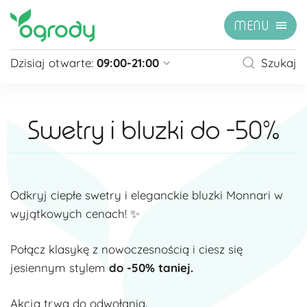
MENU
Dzisiaj otwarte:
09:00-21:00
Szukaj
Pon - Sb
09:00 - 21:00
Niedziela
zamknięte
Swetry i bluzki do -50%
Niedziela handlowa
10:00 - 20:00
zobacz więcej »
Odkryj ciepłe swetry i eleganckie bluzki Monnari w
wyjątkowych cenach! ✨
Połącz klasykę z nowoczesnością i ciesz się
jesiennym stylem
do -50% taniej.
Akcja trwa do odwołania.