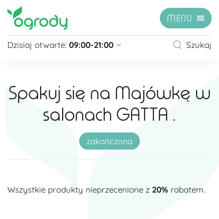
MENU
Dzisiaj otwarte:
09:00-21:00
Szukaj
Pon - Sb
09:00 - 21:00
Niedziela
zamknięte
Spakuj się na Majówkę w
Niedziela handlowa
10:00 - 20:00
salonach GATTA .
zobacz więcej »
zakończona
Wszystkie produkty nieprzecenione z
20%
rabatem.