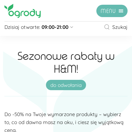
MENU
Dzisiaj otwarte:
09:00-21:00
Szukaj
Pon - Sb
09:00 - 21:00
Niedziela
zamknięte
Sezonowe rabaty w
Niedziela handlowa
10:00 - 20:00
H&M!
zobacz więcej »
do odwołania
Do -50% na Twoje wymarzone produkty – wybierz
to, co od dawna masz na oku, i ciesz się wyjątkową
ceną.