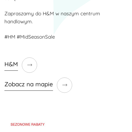
Zapraszamy do H&M w naszym centrum
handlowym.
#HM #MidSeasonSale
H&M
Zobacz na mapie