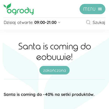
MENU
Dzisiaj otwarte:
09:00-21:00
Szukaj
Pon - Sb
09:00 - 21:00
Niedziela
zamknięte
Santa is coming do
Niedziela handlowa
10:00 - 20:00
eobuwie!
zobacz więcej »
zakończona
Santa is coming do -40% na setki produktów.