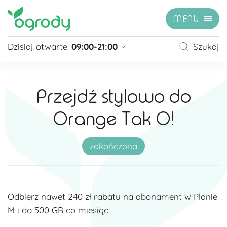
MENU
Dzisiaj otwarte:
09:00-21:00
Szukaj
Pon - Sb
09:00 - 21:00
Niedziela
zamknięte
Przejdź stylowo do
Niedziela handlowa
10:00 - 20:00
Orange Tak O!
zobacz więcej »
zakończona
Odbierz nawet 240 zł rabatu na abonament w Planie
M i do 500 GB co miesiąc.