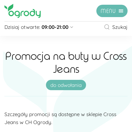
MENU
Dzisiaj otwarte:
09:00-21:00
Szukaj
Pon - Sb
09:00 - 21:00
Niedziela
zamknięte
Promocja na buty w Cross
Niedziela handlowa
10:00 - 20:00
Jeans
zobacz więcej »
do odwołania
Szczegóły promocji są dostępne w sklepie Cross
Jeans w CH Ogrody.