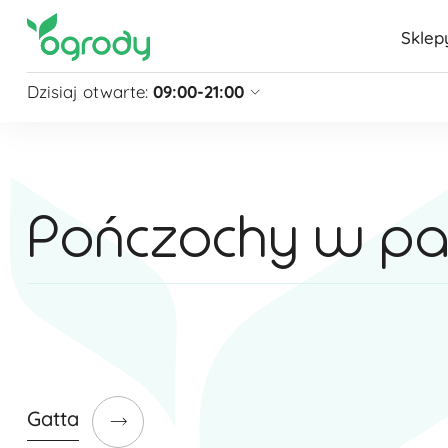
Sklep
Dzisiaj otwarte:
09:00-21:00
Pon - Sb
09:00 - 21:00
Niedziela
zamknięte
Niedziela handlowa
10:00 - 20:00
Pończochy w paki
zobacz więcej »
Gatta