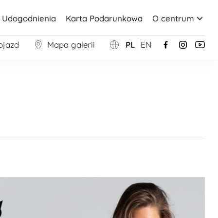
Udogodnienia
Karta Podarunkowa
O centrum
ojazd
Mapa galerii
PL
EN