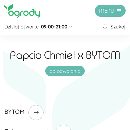
MENU
Dzisiaj otwarte:
09:00-21:00
Szukaj
Pon - Sb
09:00 - 21:00
Niedziela
zamknięte
Papcio Chmiel x BYTOM
Niedziela handlowa
10:00 - 20:00
zobacz więcej »
do odwołania
BYTOM