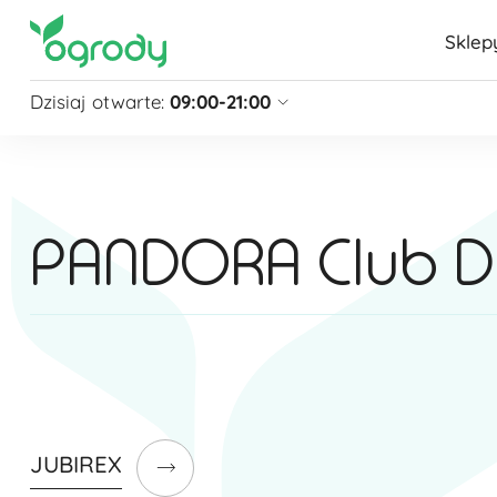
Sklep
Dzisiaj otwarte:
09:00-21:00
Pon - Sb
09:00 - 21:00
Niedziela
zamknięte
Niedziela handlowa
10:00 - 20:00
PANDORA Club Da
zobacz więcej »
JUBIREX