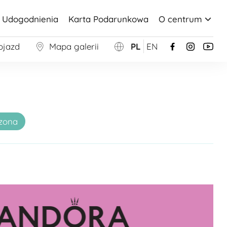
Udogodnienia
Karta Podarunkowa
O centrum
ojazd
Mapa galerii
PL
EN
zona