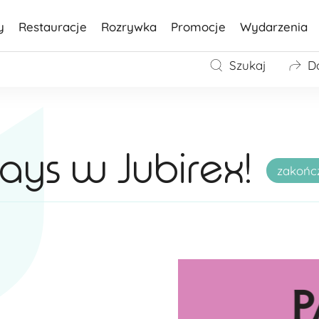
y
Restauracje
Rozrywka
Promocje
Wydarzenia
Szukaj
D
ys w Jubirex!
zakońc