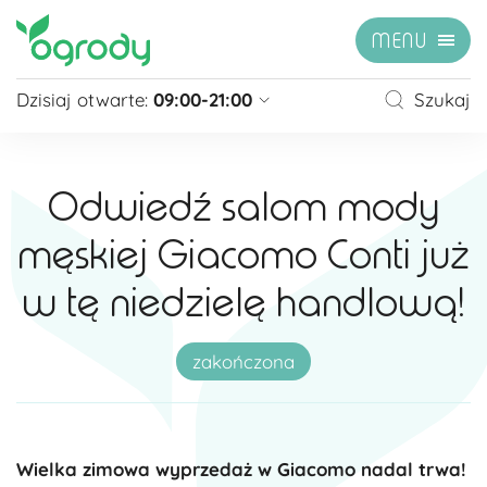
MENU
Dzisiaj otwarte:
09:00-21:00
Szukaj
Pon - Sb
09:00 - 21:00
Niedziela
zamknięte
Odwiedź salom mody
Niedziela handlowa
10:00 - 20:00
męskiej Giacomo Conti już
zobacz więcej »
w tę niedzielę handlową!
zakończona
Wielka zimowa wyprzedaż w Giacomo nadal trwa!