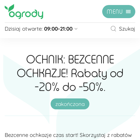
MENU
Dzisiaj otwarte:
09:00-21:00
Szukaj
Pon - Sb
09:00 - 21:00
Niedziela
zamknięte
OCHNIK: BEZCENNE
Niedziela handlowa
10:00 - 20:00
OCHKAZJE! Rabaty od
zobacz więcej »
-20% do -50%.
zakończona
Bezcenne ochkazje czas start! Skorzystaj z rabatów