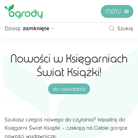
MENU
Dzisiaj:
zamknięte
Szukaj
Pon - Sb
09:00 - 21:00
Niedziela
zamknięte
Nowości w Księgarniach
Niedziela handlowa
10:00 - 20:00
Świat Książki!
zobacz więcej »
do odwołania
Szukasz czegoś nowego do czytania? Wpadnij do
Księgarni Świat Książki – czekają na Ciebie gorące
nowości wydawnicze.