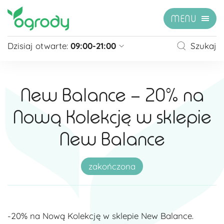
MENU
Dzisiaj otwarte:
09:00-21:00
Szukaj
Pon - Sb
09:00 - 21:00
Niedziela
zamknięte
New Balance – 20% na
Niedziela handlowa
10:00 - 20:00
Nową Kolekcję w sklepie
zobacz więcej »
New Balance
zakończona
-20% na Nową Kolekcję w sklepie New Balance.