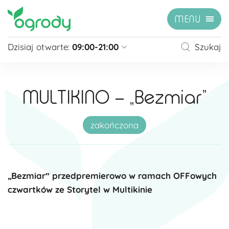
MENU
Dzisiaj otwarte:
09:00-21:00
Szukaj
Pon - Sb
09:00 - 21:00
Niedziela
zamknięte
MULTIKINO – „Bezmiar”
Niedziela handlowa
10:00 - 20:00
zobacz więcej »
zakończona
„Bezmiar” przedpremierowo w ramach OFFowych
czwartków ze Storytel w Multikinie