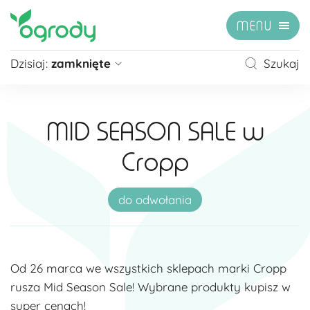
MENU
Dzisiaj:
zamknięte
Szukaj
Pon - Sb
09:00 - 21:00
Niedziela
zamknięte
MID SEASON SALE w
Niedziela handlowa
10:00 - 20:00
Cropp
zobacz więcej »
do odwołania
Od 26 marca we wszystkich sklepach marki Cropp
rusza Mid Season Sale! Wybrane produkty kupisz w
super cenach!