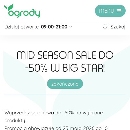
MENU
Dzisiaj otwarte:
09:00-21:00
Szukaj
Pon - Sb
09:00 - 21:00
Niedziela
zamknięte
MID SEASON SALE DO
Niedziela handlowa
10:00 - 20:00
-50% W BIG STAR!
zobacz więcej »
zakończona
Wyprzedaż sezonowa do -50% na wybrane
produkty.
Promocja obowiązuje od 25 maja 2026 do 10