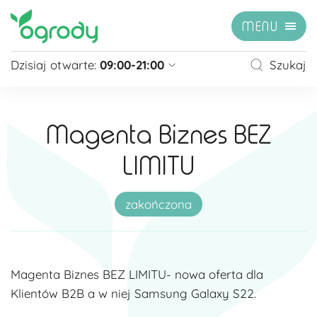
MENU
Dzisiaj otwarte:
09:00-21:00
Szukaj
Pon - Sb
09:00 - 21:00
Niedziela
zamknięte
Magenta Biznes BEZ
Niedziela handlowa
10:00 - 20:00
LIMITU
zobacz więcej »
zakończona
Magenta Biznes BEZ LIMITU- nowa oferta dla
Klientów B2B a w niej Samsung Galaxy S22.