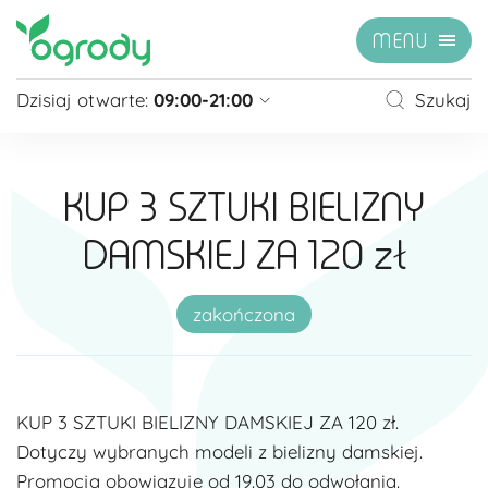
MENU
Dzisiaj otwarte:
09:00-21:00
Szukaj
Pon - Sb
09:00 - 21:00
Niedziela
zamknięte
KUP 3 SZTUKI BIELIZNY
Niedziela handlowa
10:00 - 20:00
DAMSKIEJ ZA 120 zł
zobacz więcej »
zakończona
KUP 3 SZTUKI BIELIZNY DAMSKIEJ ZA 120 zł.
Dotyczy wybranych modeli z bielizny damskiej.
Promocja obowiązuje od 19.03 do odwołania.