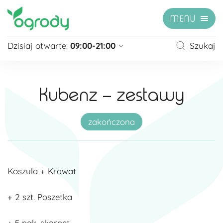
MENU
Dzisiaj otwarte:
09:00-21:00
Szukaj
Pon - Sb
09:00 - 21:00
Niedziela
zamknięte
Kubenz – zestawy
Niedziela handlowa
10:00 - 20:00
zobacz więcej »
zakończona
Koszula + Krawat
+ 2 szt. Poszetka
+ 5 pak. skarpet