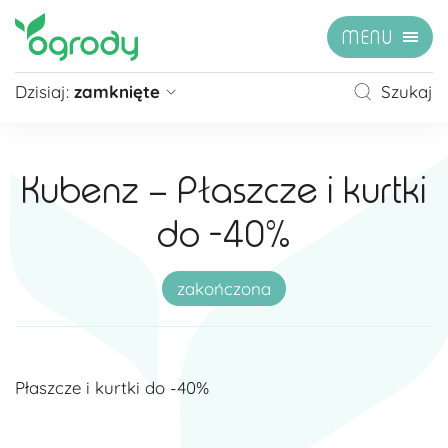
MENU
Dzisiaj:
zamknięte
Szukaj
Pon - Sb
09:00 - 21:00
Niedziela
zamknięte
Kubenz – Płaszcze i kurtki
Niedziela handlowa
10:00 - 20:00
do -40%
zobacz więcej »
zakończona
Płaszcze i kurtki do -40%